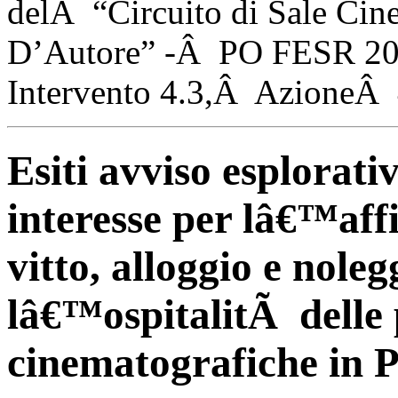
delÂ “Circuito di Sale Cin
D’Autore” -Â PO FESR 20
Intervento 4.3,Â AzioneÂ 
Esiti avviso esplorati
interesse per lâ€™aff
vitto, alloggio e nole
lâ€™ospitalitÃ delle
cinematografiche in P