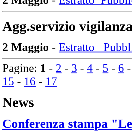
Agg.servizio vigilanz
2 Maggio
-
Estratto_ Pubb
Pagine:
1
-
2
-
3
-
4
-
5
-
6
15
-
16
-
17
News
Conferenza stampa "Le 